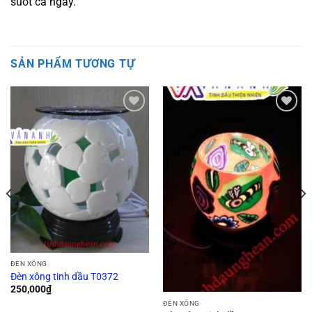
suốt cả ngày.
SẢN PHẨM TƯƠNG TỰ
Add to
Add to
wishlist
wishlist
ĐÈN XÔNG
Đèn xông tinh dầu T0372
250,000
₫
ĐÈN XÔNG