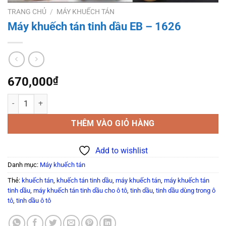
TRANG CHỦ
/
MÁY KHUẾCH TÁN
Máy khuếch tán tinh dầu EB – 1626
670,000
₫
Máy khuếch tán tinh dầu EB - 1626 số lượng
THÊM VÀO GIỎ HÀNG
Add to wishlist
Danh mục:
Máy khuếch tán
Thẻ:
khuếch tán
,
khuếch tán tinh dầu
,
máy khuếch tán
,
máy khuếch tán
tinh dầu
,
máy khuếch tán tinh dầu cho ô tô
,
tinh dầu
,
tinh dầu dùng trong ô
tô
,
tinh dầu ô tô