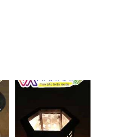
 to
Add to
ist
wishlist