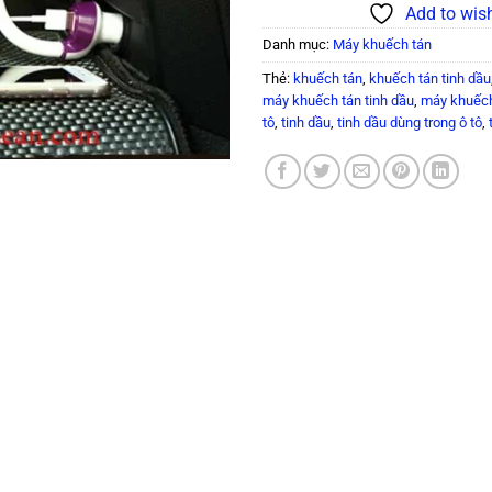
Add to wish
Danh mục:
Máy khuếch tán
Thẻ:
khuếch tán
,
khuếch tán tinh dầu
máy khuếch tán tinh dầu
,
máy khuếch
tô
,
tinh dầu
,
tinh dầu dùng trong ô tô
,