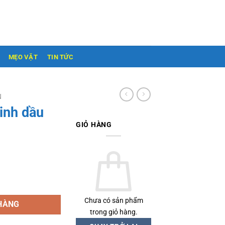
MẸO VẶT
TIN TỨC
N
inh dầu
GIỎ HÀNG
số lượng
Chưa có sản phẩm
HÀNG
trong giỏ hàng.