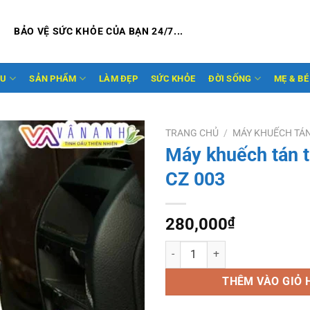
BẢO VỆ SỨC KHỎE CỦA BẠN 24/7...
ẦU
SẢN PHẨM
LÀM ĐẸP
SỨC KHỎE
ĐỜI SỐNG
MẸ & BÉ
TRANG CHỦ
/
MÁY KHUẾCH TÁ
Máy khuếch tán t
Add to
CZ 003
wishlist
280,000
₫
Máy khuếch tán tinh dầu CZ 003 
THÊM VÀO GIỎ 