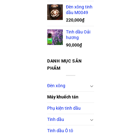
Đèn xông tinh
dầu M0049
220,000
₫
Tinh dầu Oải
hương
90,000
₫
DANH MỤC SẢN
PHẨM
Đèn xông
Máy khuếch tán
Phụ kiện tinh dầu
Tinh dầu
Tinh dầu Ô tô