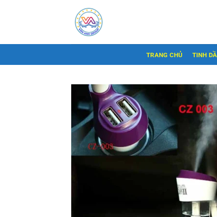
Bỏ
qua
nội
dung
TRANG CHỦ
TINH D