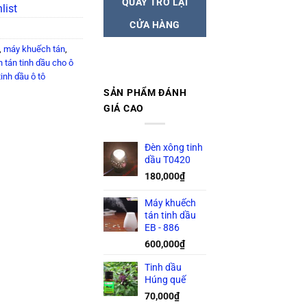
QUAY TRỞ LẠI
list
CỬA HÀNG
,
máy khuếch tán
,
 tán tinh dầu cho ô
tinh dầu ô tô
SẢN PHẨM ĐÁNH
GIÁ CAO
Đèn xông tinh
dầu T0420
180,000
₫
Máy khuếch
tán tinh dầu
EB - 886
600,000
₫
Tinh dầu
Húng quế
70,000
₫