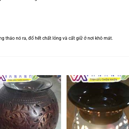
 tháo nó ra, đổ hết chất lỏng và cất giữ ở nơi khô mát.
Add to
Add
wishlist
wishl