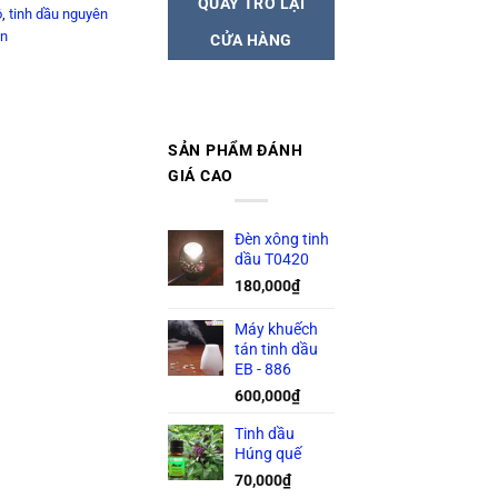
QUAY TRỞ LẠI
ô
,
tinh dầu nguyên
ên
CỬA HÀNG
SẢN PHẨM ĐÁNH
GIÁ CAO
Đèn xông tinh
dầu T0420
180,000
₫
Máy khuếch
tán tinh dầu
EB - 886
600,000
₫
Tinh dầu
Húng quế
70,000
₫