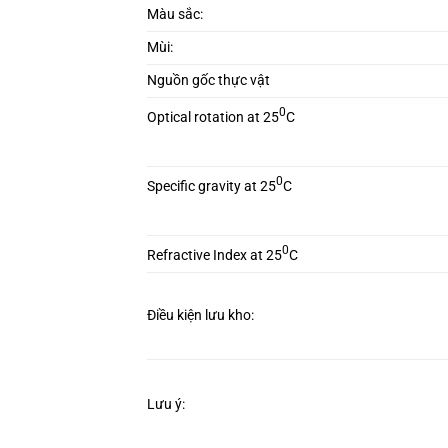
Màu sắc:
Mùi:
Nguồn gốc thực vật
0
Optical rotation at 25
C
0
Specific gravity at 25
C
0
Refractive Index at 25
C
Điều kiện lưu kho:
Lưu ý: