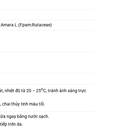
s Amara L.(Fpam:Rutaceae)
o
t, nhiệt độ từ 20 – 25
C, tránh ánh sáng trực
, chai thủy tinh màu tối.
 rửa ngay bằng nước sạch.
iếp trên da.