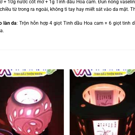
i bơ + 10g nước cốt mơ + 1g Tinh dầu Hoa cam. Đun nóng vaselin
iều từ trong ra ngoài, không tì tay hay miết sát vào da mặt. Th
o làn da
: Trộn hỗn hợp 4 giọt Tinh dầu Hoa cam + 6 giọt tinh
a.
Add to
Add
wishlist
wishl