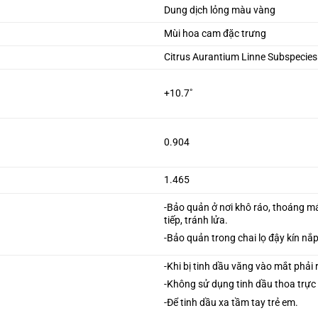
Dung dịch lỏng màu vàng
Mùi hoa cam đặc trưng
Citrus Aurantium Linne Subspecie
+10.7˚
0.904
1.465
-Bảo quản ở nơi khô ráo, thoáng má
tiếp, tránh lửa.
-Bảo quản trong chai lọ đậy kín nắp
-Khi bị tinh dầu văng vào mắt phải
-Không sử dụng tinh dầu thoa trực t
-Để tinh dầu xa tầm tay trẻ em.