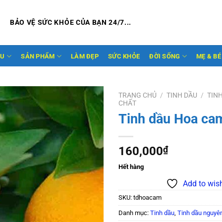
BẢO VỆ SỨC KHỎE CỦA BẠN 24/7...
ẦU
SẢN PHẨM
LÀM ĐẸP
SỨC KHỎE
ĐỜI SỐNG
MẸ & BÉ
TRANG CHỦ
/
TINH DẦU
/
TIN
CHẤT
Tinh dầu Hoa ca
Add to
wishlist
160,000
₫
Hết hàng
Add to wish
SKU:
tdhoacam
Danh mục:
Tinh dầu
,
Tinh dầu nguyê