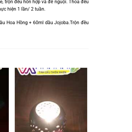
e, trộn đều hỗn hợp và để nguội. Thoa đều
ực hiện 1 lần/ 2 tuần.
 dầu Hoa Hồng + 60ml dầu Jojoba.Trộn đều
 to
Add to
ist
wishlist