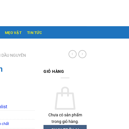
MẸO VẶT
TIN TỨC
H DẦU NGUYÊN
m
GIỎ HÀNG
list
Chưa có sản phẩm
trong giỏ hàng.
n chất