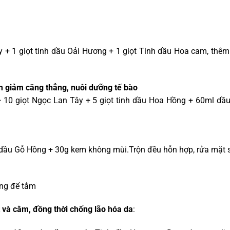
ây + 1 giọt tinh dầu Oải Hương + 1 giọt Tinh dầu Hoa cam, th
àm giảm căng thẳng, nuôi dưỡng tế bào
+ 10 giọt Ngọc Lan Tây + 5 giọt tinh dầu Hoa Hồng + 60ml dầ
nh dầu Gỗ Hồng + 30g kem không mùi.Trộn đều hỗn hợp, rửa mặt 
óng để tắm
 và cằm, đồng thời chống lão hóa da
: