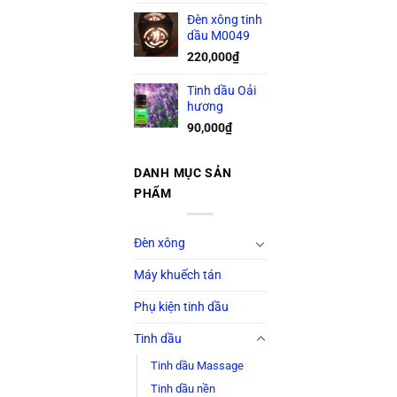
Đèn xông tinh
dầu M0049
220,000
₫
Tinh dầu Oải
hương
90,000
₫
DANH MỤC SẢN
PHẨM
Đèn xông
Máy khuếch tán
Phụ kiện tinh dầu
Tinh dầu
Tinh dầu Massage
Tinh dầu nền