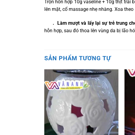
Trộn hỗn hợp 10g vaseline + 10g thịt trá
lên mặt, cổ massage nhẹ nhàng. Xoa theo ch
. Làm mượt và lấy lại sự trẻ trung ch
hỗn hợp, sau đó thoa lên vùng da bị lão hó
SẢN PHẨM TƯƠNG TỰ
Add to
Add to
wishlist
wishlist