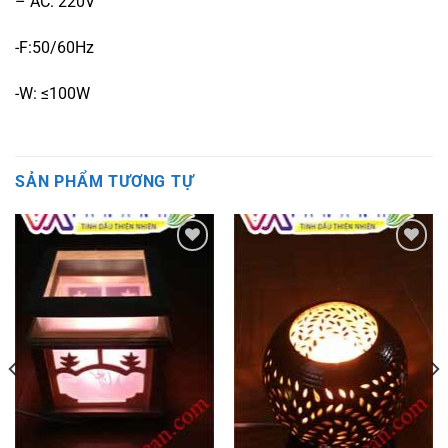
– AC: 220V
-F:50/60Hz
-W: ≤100W
SẢN PHẨM TƯƠNG TỰ
Add to
Add to
wishlist
wishlist