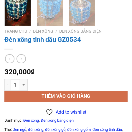
TRANG CHỦ
/
ĐÈN XÔNG
/
ĐÈN XÔNG BẰNG ĐIỆN
Đèn xông tinh dầu GZ0534
320,000
₫
Đèn xông tinh dầu GZ0534 số lượng
THÊM VÀO GIỎ HÀNG
Add to wishlist
Danh mục:
Đèn xông
,
Đèn xông bằng điện
Thẻ:
đèn ngủ
,
đèn xông
,
đèn xông gỗ
,
đèn xông gốm
,
đèn xông tinh dầu
,