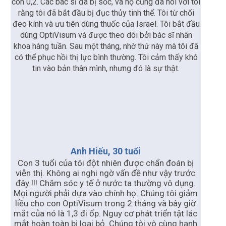
còn 0,2. Các bác sĩ đã bị sốc, và họ cũng đã nói với tôi
rằng tôi đã bắt đầu bị đục thủy tinh thể. Tôi từ chối
đeo kính và ưu tiên dùng thuốc của Israel. Tôi bắt đầu
dùng OptiVisum và được theo dõi bởi bác sĩ nhãn
khoa hàng tuần. Sau một tháng, nhờ thứ này mà tôi đã
có thể phục hồi thị lực bình thường. Tôi cảm thấy khó
tin vào bản thân mình, nhưng đó là sự thật.
Anh Hiếu, 30 tuổi
Con 3 tuổi của tôi đột nhiên được chẩn đoán bị
viễn thị. Không ai nghi ngờ vấn đề như vậy trước
đây !!! Chăm sóc y tế ở nước ta thường vô dụng.
Mọi người phải dựa vào chính họ. Chúng tôi giảm
liều cho con OptiVisum trong 2 tháng và bây giờ
mắt của nó là 1,3 đi ốp. Nguy cơ phát triển tật lác
mắt hoàn toàn bị loại bỏ. Chúng tôi vô cùng hạnh