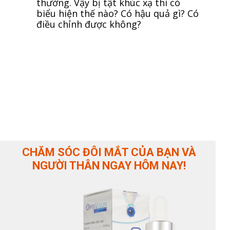
thường. Vậy bị tật khúc xạ thì có
biểu hiện thế nào? Có hậu quả gì? Có
điều chỉnh được không?
CHĂM SÓC ĐÔI MẮT CỦA BẠN VÀ
NGƯỜI THÂN NGAY HÔM NAY!