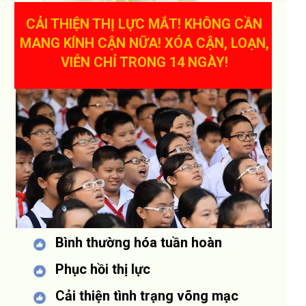
CẢI THIỆN THỊ LỰC MẮT! KHÔNG CẦN
MANG KÍNH CẬN NỮA! XÓA CẬN, LOẠN,
VIỄN CHỈ TRONG 14 NGÀY!
Bình thường hóa tuần hoàn
Phục hồi thị lực
Cải thiện tình trạng võng mạc