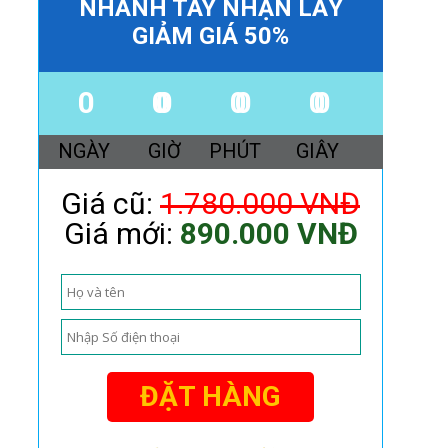
NHANH TAY NHẬN LẤY
GIẢM GIÁ 50%
00
00
00
0
NGÀY
GIỜ
PHÚT
GIÂY
Giá cũ:
1.780.000 VNĐ
Giá mới:
890.000 VNĐ
ĐẶT HÀNG