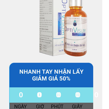
NHANH TAY NHẬN LẤY
GIẢM GIÁ 50%
00
00
00
0
NGÀY
GIỜ
PHÚT
GIÂY